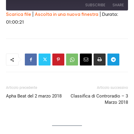
SUBSCRIBE
SHARE
Scarica file
|
Ascolta in una nuova finestra
|
Durata:
01:00:21
SHARE
RSS FEED
LINK
EMBED
Articolo precedente
Articolo successivo
Apha Beat del 2 marzo 2018
Classifica di Controradio – 3
Marzo 2018