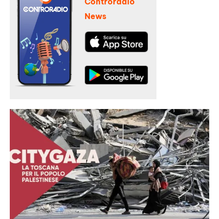
Controradio
News