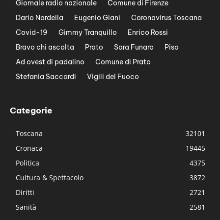
Giornale radio nazionale
Comune di Firenze
Dario Nardella
Eugenio Giani
Coronavirus Toscana
Covid-19
Gimmy Tranquillo
Enrico Rossi
Bravo chi ascolta
Prato
Sara Funaro
Pisa
Ad ovest di padalino
Comune di Prato
Stefania Saccardi
Vigili del Fuoco
Categorie
Toscana
32101
Cronaca
19445
Politica
4375
Cultura & Spettacolo
3872
Diritti
2721
Sanità
2581