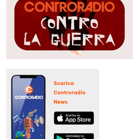
Scarica
Controradio
News