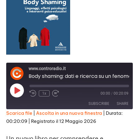
www.controradio.it
Body shaming: dati e ricerca su un fenomeno quotidiano
Play
1x
00:00
/
00:20:09
Episode
SUBSCRIBE
SHARE
Scarica file
|
Ascolta in una nuova finestra
|
Durata:
00:20:09
|
Registrato il 12 Maggio 2026
SHARE
RSS FEED
LINK
Un nuovo libro per comprendere e