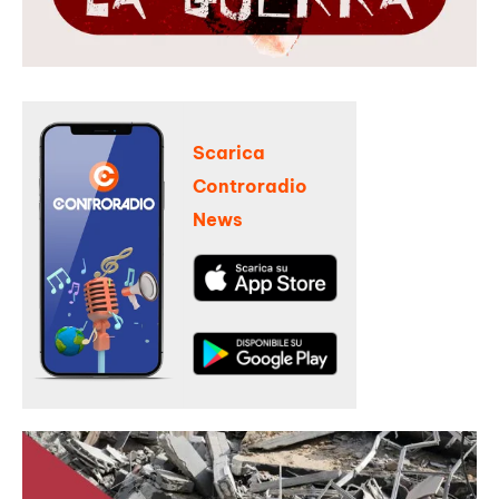
Scarica
Controradio
News