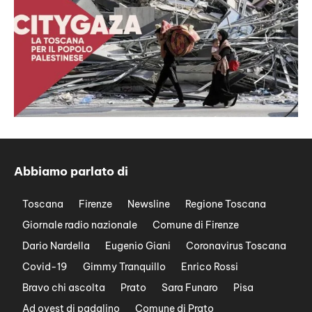
Abbiamo parlato di
Toscana
Firenze
Newsline
Regione Toscana
Giornale radio nazionale
Comune di Firenze
Dario Nardella
Eugenio Giani
Coronavirus Toscana
Covid-19
Gimmy Tranquillo
Enrico Rossi
Bravo chi ascolta
Prato
Sara Funaro
Pisa
Ad ovest di padalino
Comune di Prato