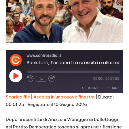
www.controradio.it
Bankitalia, Toscana tra crescita e allarme: confronto Giani-Fossi
Play
1x
00:00
/
00:01:25
Episode
SUBSCRIBE
SHARE
Scarica file
|
Ascolta in una nuova finestra
|
Durata:
00:01:25
|
Registrato il 10 Giugno 2026
SHARE
RSS FEED
LINK
Dopo le sconfitte di Arezzo e Viareggio ai ballottaggi,
nel Partito Democratico toscano si apre una riflessione
EMBED