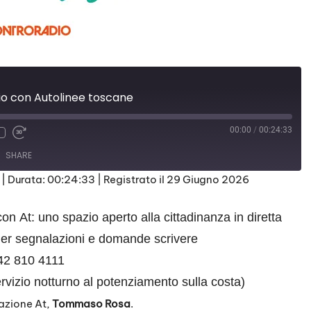
gio con Autolinee toscane
00:00
/
00:24:33
SHARE
|
Durata: 00:24:33
|
Registrato il 29 Giugno 2026
con At: uno spazio aperto alla cittadinanza in diretta
 Per segnalazioni e domande scrivere
42 810 4111
ervizio notturno al potenziamento sulla costa)
cazione At,
Tommaso Rosa
.