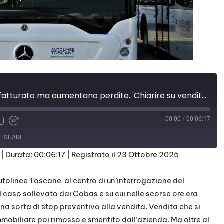
At: Cobas, cresce fatturato ma aumentano perdite. 'Chiarire su vendita deposito di via Cadorna'
00:00
/
00:06:17
SHARE
|
Durata: 00:06:17
|
Registrato il 23 Ottobre 2025
Autolinee Toscane al centro di un’interrogazione del
l caso sollevato dai Cobas e su cui nelle scorse ore era
a sorta di stop preventivo alla vendita. Vendita che si
mmobiliare poi rimosso e smentito dall’azienda. Ma oltre al