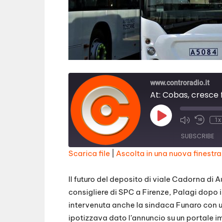
www.controradio.it
Play
1x
Episode
SUBSCRIBE
Scarica file
|
Ascolta in una nuova finestra
SHARE
RSS FEED
Il futuro del deposito di viale Cadorna di 
LINK
consigliere di SPC a Firenze, Palagi dopo i
intervenuta anche la sindaca Funaro con un
EMBED
ipotizzava dato l’annuncio su un portale i