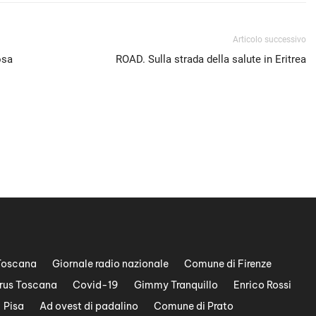
Articolo successivo
osa
ROAD. Sulla strada della salute in Eritrea
Toscana
Giornale radio nazionale
Comune di Firenze
rus Toscana
Covid-19
Gimmy Tranquillo
Enrico Rossi
Pisa
Ad ovest di padalino
Comune di Prato