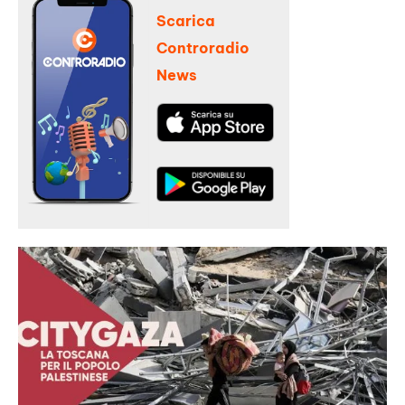
Scarica
Controradio
News