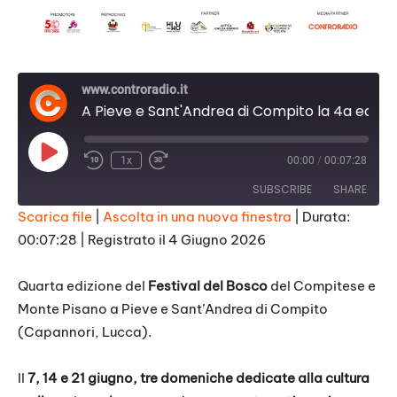
www.controradio.it
A Pieve e Sant'Andrea di Compito la 4a edizione del Festival del bosco
Play
1x
00:00
/
00:07:28
Episode
SUBSCRIBE
SHARE
Scarica file
|
Ascolta in una nuova finestra
|
Durata:
00:07:28
|
Registrato il 4 Giugno 2026
SHARE
RSS FEED
LINK
Quarta edizione del
Festival del Bosco
del Compitese e
Monte Pisano a Pieve e Sant’Andrea di Compito
EMBED
(Capannori, Lucca).
Il
7, 14 e 21 giugno, tre domeniche dedicate alla cultura