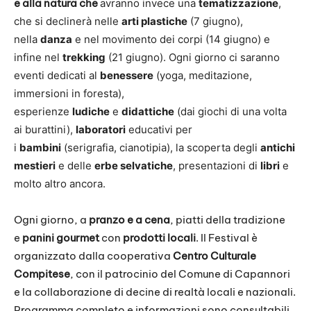
e alla natura che
avranno invece una
tematizzazione
,
che si declinerà nelle
arti plastiche
(7 giugno),
nella
danza
e nel movimento dei corpi (14 giugno) e
infine nel
trekking
(21 giugno). Ogni giorno ci saranno
eventi dedicati al
benessere
(yoga, meditazione,
immersioni in foresta),
esperienze
ludiche
e
didattiche
(dai giochi di una volta
ai burattini),
laboratori
educativi per
i
bambini
(serigrafia, cianotipia), la scoperta degli
antichi
mestieri
e delle
erbe selvatiche
, presentazioni di
libri
e
molto altro ancora.
Ogni giorno, a
pranzo e a cena
, piatti della tradizione
e
panini gourmet
con
prodotti locali
. Il Festival è
organizzato dalla cooperativa
Centro Culturale
Compitese
, con il patrocinio del Comune di Capannori
e la collaborazione di decine di realtà locali e nazionali.
Programma completo e informazioni sono consultabili