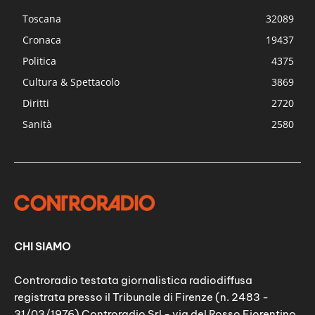
Toscana
32089
Cronaca
19437
Politica
4375
Cultura & Spettacolo
3869
Diritti
2720
Sanità
2580
CHI SIAMO
Controradio testata giornalistica radiodiffusa
registrata presso il Tribunale di Firenze (n. 2483 -
31/03/1976) Controradio Srl - via del Rosso Fiorentino