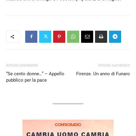
EMBED
Articolo precedente
Articolo successivo
“Se cento donne…” – Appello
Firenze. Un anno di Funaro
pubblico per la pace