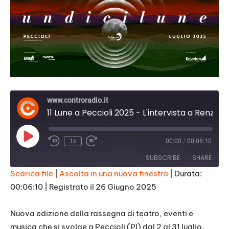
www.controradio.it
11 Lune a Peccioli 2025 - L'intervista a Renzo Macelloni
Play
1x
00:00
/
00:06:10
Episode
SUBSCRIBE
SHARE
Scarica file
|
Ascolta in una nuova finestra
|
Durata:
00:06:10
|
Registrato il 26 Giugno 2025
SHARE
RSS FEED
LINK
Nuova edizione della rassegna di teatro, eventi e
musica che si svolge a Peccioli (PI) dal 2 al 31 luglio.