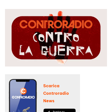
Scarica
Controradio
News