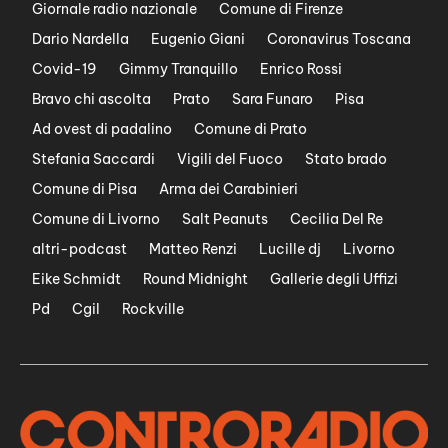
Giornale radio nazionale
Comune di Firenze
Dario Nardella
Eugenio Giani
Coronavirus Toscana
Covid-19
Gimmy Tranquillo
Enrico Rossi
Bravo chi ascolta
Prato
Sara Funaro
Pisa
Ad ovest di padalino
Comune di Prato
Stefania Saccardi
Vigili del Fuoco
Stato brado
Comune di Pisa
Arma dei Carabinieri
Comune di Livorno
Salt Peanuts
Cecilia Del Re
altri-podcast
Matteo Renzi
Lucille dj
Livorno
Eike Schmidt
Round Midnight
Gallerie degli Uffizi
Pd
Cgil
Rockville