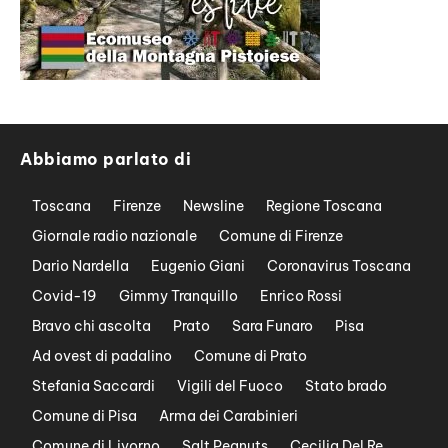
Abbiamo parlato di
Toscana
Firenze
Newsline
Regione Toscana
Giornale radio nazionale
Comune di Firenze
Dario Nardella
Eugenio Giani
Coronavirus Toscana
Covid-19
Gimmy Tranquillo
Enrico Rossi
Bravo chi ascolta
Prato
Sara Funaro
Pisa
Ad ovest di padalino
Comune di Prato
Stefania Saccardi
Vigili del Fuoco
Stato brado
Comune di Pisa
Arma dei Carabinieri
Comune di Livorno
Salt Peanuts
Cecilia Del Re