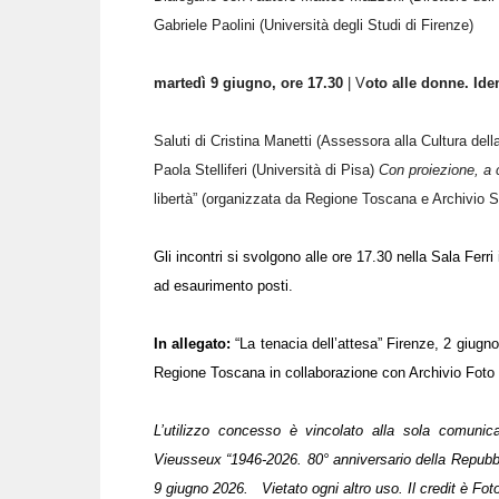
Gabriele Paolini (Università degli Studi di Firenze)
martedì 9 giugno, ore 17.30
| V
oto alle donne. Ide
Saluti di Cristina Manetti (Assessora alla Cultura del
Paola Stelliferi (Università di Pisa)
Con proiezione, a c
libertà” (organizzata da Regione Toscana e Archivio S
Gli incontri si svolgono alle ore 17.30 nella Sala Ferr
ad esaurimento posti.
In allegato:
“La tenacia dell’attesa” Firenze, 2 giugn
Regione Toscana in collaborazione con Archivio Foto
L’utilizzo concesso è vincolato alla sola comunic
Vieusseux “1946-2026. 80° anniversario della Repubbli
9 giugno 2026. Vietato ogni altro uso. Il credit è Fo