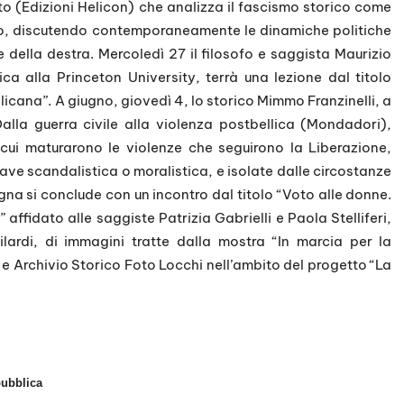
to (Edizioni Helicon) che analizza il fascismo storico come
o, discutendo contemporaneamente le dinamiche politiche
le della destra. Mercoledì 27 il filosofo e saggista Maurizio
ica alla Princeton University, terrà una lezione dal titolo
licana”. A giugno, giovedì 4, lo storico Mimmo Franzinelli, a
Dalla guerra civile alla violenza postbellica (Mondadori),
n cui maturarono le violenze che seguirono la Liberazione,
iave scandalistica o moralistica, e isolate dalle circostanze
na si conclude con un incontro dal titolo “Voto alle donne.
 affidato alle saggiste Patrizia Gabrielli e Paola Stelliferi,
ilardi, di immagini tratte dalla mostra “In marcia per la
e Archivio Storico Foto Locchi nell’ambito del progetto “La
pubblica