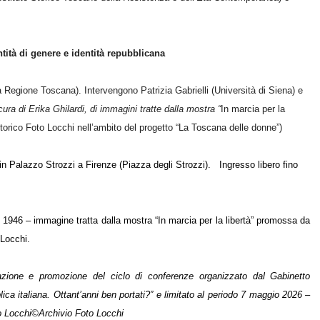
ntità di genere e identità repubblicana
la Regione Toscana). Intervengono Patrizia Gabrielli (Università di Siena) e
ura di Erika Ghilardi, di immagini tratte dalla mostra “
In marcia per la
torico Foto Locchi nell’ambito del progetto “La Toscana delle donne”)
i in Palazzo Strozzi a Firenze (Piazza degli Strozzi). Ingresso libero fino
o 1946 – immagine tratta dalla mostra “In marcia per la libertà” promossa da
 Locchi.
azione e promozione del ciclo di conferenze organizzato dal Gabinetto
ca italiana. Ottant’anni ben portati?” e limitato al periodo 7 maggio 2026 –
to Locchi©Archivio Foto Locchi