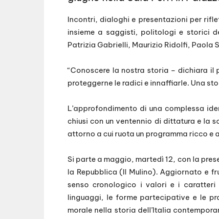
Incontri, dialoghi e presentazioni per rifl
insieme a saggisti, politologi e storici d
Patrizia Gabrielli, Maurizio Ridolfi, Paola St
“Conoscere la nostra storia – dichiara il
proteggerne le radici e innaffiarle. Una st
L’approfondimento di una complessa identi
chiusi con un ventennio di dittatura e la 
attorno a cui ruota un programma ricco e a
Si parte a maggio, martedì 12, con la pres
la Repubblica (Il Mulino). Aggiornato e fru
senso cronologico i valori e i caratteri d
linguaggi, le forme partecipative e le p
morale nella storia dell’Italia contempor