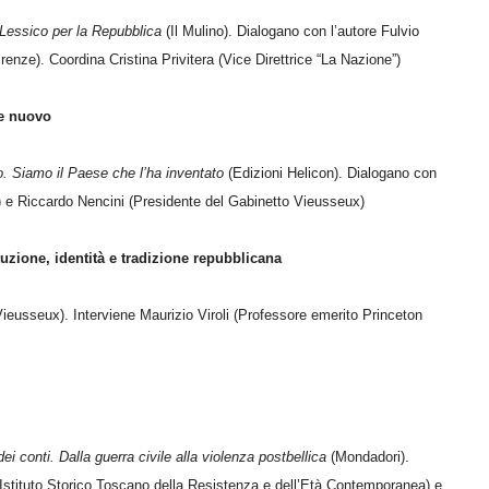
Lessico per la Repubblica
(Il Mulino). Dialogano con l’autore Fulvio
renze). Coordina Cristina Privitera (Vice Direttrice “La Nazione”)
e nuovo
. Siamo il Paese che l’ha inventato
(Edizioni Helicon). Dialogano con
ze) e Riccardo Nencini (Presidente del Gabinetto Vieusseux)
tuzione, identità e tradizione repubblicana
Vieusseux). Interviene Maurizio Viroli (Professore emerito Princeton
ei conti. Dalla guerra civile alla violenza postbellica
(Mondadori).
’Istituto Storico Toscano della Resistenza e dell’Età Contemporanea) e