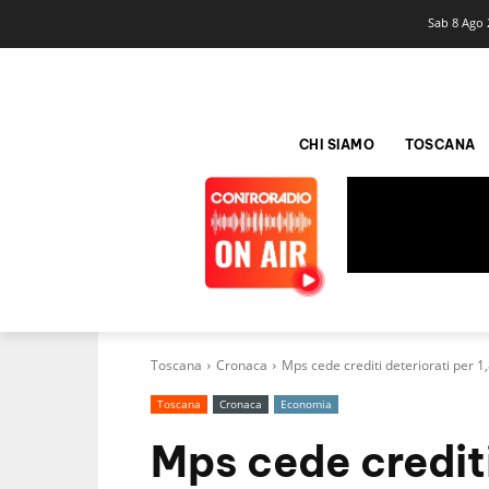
Sab 8 Ago 
CHI SIAMO
TOSCANA
Toscana
Cronaca
Mps cede crediti deteriorati per 1,
Toscana
Cronaca
Economia
Mps cede crediti