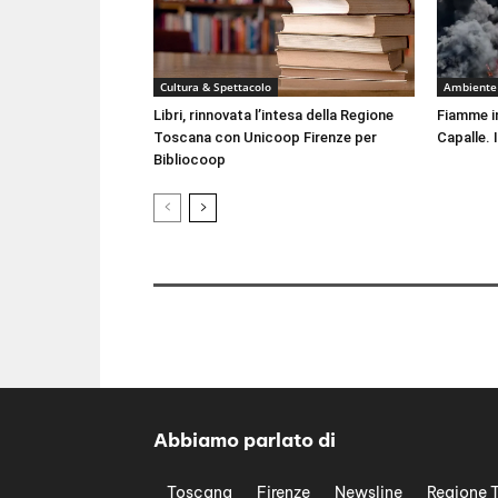
Cultura & Spettacolo
Ambiente
Libri, rinnovata l’intesa della Regione
Fiamme i
Toscana con Unicoop Firenze per
Capalle. 
Bibliocoop
Abbiamo parlato di
Toscana
Firenze
Newsline
Regione 