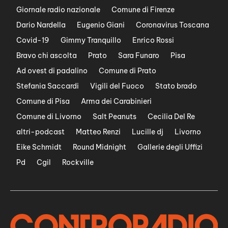
Giornale radio nazionale
Comune di Firenze
Dario Nardella
Eugenio Giani
Coronavirus Toscana
Covid-19
Gimmy Tranquillo
Enrico Rossi
Bravo chi ascolta
Prato
Sara Funaro
Pisa
Ad ovest di padalino
Comune di Prato
Stefania Saccardi
Vigili del Fuoco
Stato brado
Comune di Pisa
Arma dei Carabinieri
Comune di Livorno
Salt Peanuts
Cecilia Del Re
altri-podcast
Matteo Renzi
Lucille dj
Livorno
Eike Schmidt
Round Midnight
Gallerie degli Uffizi
Pd
Cgil
Rockville