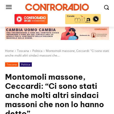
Home
Toscana
Politica
Montomoli massone, Ceccardi: "Ci sono stati
anche molti altri sindaci massoni che...
Toscana
Politica
Montomoli massone,
Ceccardi: “Ci sono stati
anche molti altri sindaci
massoni che non lo hanno
detto”