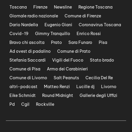
Toscana
Firenze
Newsline
Regione Toscana
Giornale radio nazionale
Comune di Firenze
Dario Nardella
Eugenio Giani
Coronavirus Toscana
Covid-19
Gimmy Tranquillo
Enrico Rossi
Bravo chi ascolta
Prato
Sara Funaro
Pisa
Ad ovest di padalino
Comune di Prato
Stefania Saccardi
Vigili del Fuoco
Stato brado
Comune di Pisa
Arma dei Carabinieri
Comune di Livorno
Salt Peanuts
Cecilia Del Re
altri-podcast
Matteo Renzi
Lucille dj
Livorno
Eike Schmidt
Round Midnight
Gallerie degli Uffizi
Pd
Cgil
Rockville