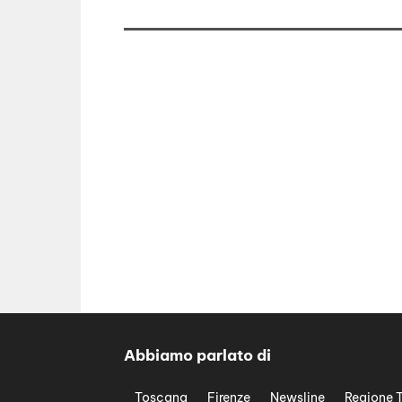
Abbiamo parlato di
Toscana
Firenze
Newsline
Regione 