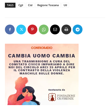
TAGS
Cgil
Cisl
Regione Toscana
Uil