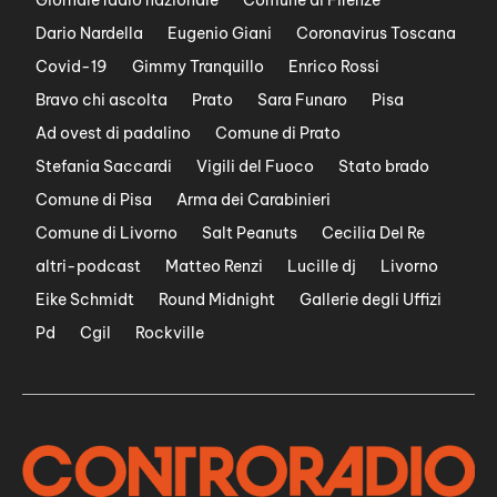
Giornale radio nazionale
Comune di Firenze
Dario Nardella
Eugenio Giani
Coronavirus Toscana
Covid-19
Gimmy Tranquillo
Enrico Rossi
Bravo chi ascolta
Prato
Sara Funaro
Pisa
Ad ovest di padalino
Comune di Prato
Stefania Saccardi
Vigili del Fuoco
Stato brado
Comune di Pisa
Arma dei Carabinieri
Comune di Livorno
Salt Peanuts
Cecilia Del Re
altri-podcast
Matteo Renzi
Lucille dj
Livorno
Eike Schmidt
Round Midnight
Gallerie degli Uffizi
Pd
Cgil
Rockville