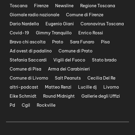
Toscana
Firenze
Newsline
Regione Toscana
Giornale radio nazionale
Comune di Firenze
Dario Nardella
Eugenio Giani
Coronavirus Toscana
Covid-19
Gimmy Tranquillo
Enrico Rossi
Bravo chi ascolta
Prato
Sara Funaro
Pisa
Ad ovest di padalino
Comune di Prato
Stefania Saccardi
Vigili del Fuoco
Stato brado
Comune di Pisa
Arma dei Carabinieri
Comune di Livorno
Salt Peanuts
Cecilia Del Re
altri-podcast
Matteo Renzi
Lucille dj
Livorno
Eike Schmidt
Round Midnight
Gallerie degli Uffizi
Pd
Cgil
Rockville