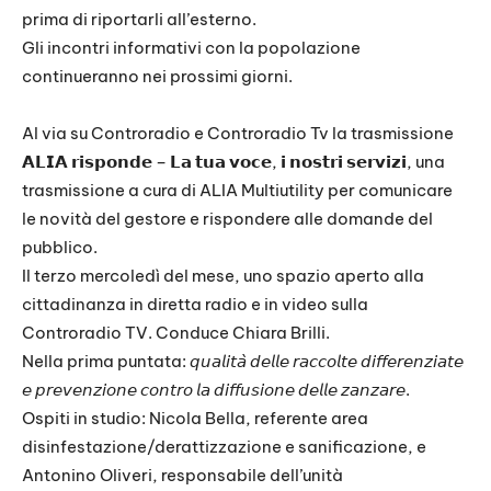
prima di riportarli all’esterno.
Gli incontri informativi con la popolazione
continueranno nei prossimi giorni.
Al via su Controradio e Controradio Tv la trasmissione
𝗔𝗟𝗜𝗔 𝗿𝗶𝘀𝗽𝗼𝗻𝗱𝗲 – 𝗟𝗮 𝘁𝘂𝗮 𝘃𝗼𝗰𝗲, 𝗶 𝗻𝗼𝘀𝘁𝗿𝗶 𝘀𝗲𝗿𝘃𝗶𝘇𝗶, una
trasmissione a cura di ALIA Multiutility per comunicare
le novità del gestore e rispondere alle domande del
pubblico.
Il terzo mercoledì del mese, uno spazio aperto alla
cittadinanza in diretta radio e in video sulla
Controradio TV. Conduce Chiara Brilli.
Nella prima puntata: 𝘲𝘶𝘢𝘭𝘪𝘵𝘢̀ 𝘥𝘦𝘭𝘭𝘦 𝘳𝘢𝘤𝘤𝘰𝘭𝘵𝘦 𝘥𝘪𝘧𝘧𝘦𝘳𝘦𝘯𝘻𝘪𝘢𝘵𝘦
𝘦 𝘱𝘳𝘦𝘷𝘦𝘯𝘻𝘪𝘰𝘯𝘦 𝘤𝘰𝘯𝘵𝘳𝘰 𝘭𝘢 𝘥𝘪𝘧𝘧𝘶𝘴𝘪𝘰𝘯𝘦 𝘥𝘦𝘭𝘭𝘦 𝘻𝘢𝘯𝘻𝘢𝘳𝘦.
Ospiti in studio: Nicola Bella, referente area
disinfestazione/derattizzazione e sanificazione, e
Antonino Oliveri, responsabile dell’unità