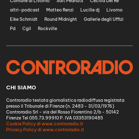
Comune di Livorno
Salt Peanuts
Cecilia Del Re
altri-podcast
Matteo Renzi
Lucille dj
Livorno
Eike Schmidt
Round Midnight
Gallerie degli Uffizi
Pd
Cgil
Rockville
CHI SIAMO
Controradio testata giornalistica radiodiffusa registrata
presso il Tribunale di Firenze (n. 2483 - 31/03/1976)
Controradio Srl - via del Rosso Fiorentino 2/b - 50142
Firenze Tel 055.73.99910 P. IVA 03353190485
Cookie Policy di www.controradio.it
Privacy Policy di www.controradio.it