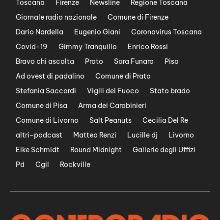
Toscana
Firenze
Newsline
Regione Toscana
Giornale radio nazionale
Comune di Firenze
Dario Nardella
Eugenio Giani
Coronavirus Toscana
Covid-19
Gimmy Tranquillo
Enrico Rossi
Bravo chi ascolta
Prato
Sara Funaro
Pisa
Ad ovest di padalino
Comune di Prato
Stefania Saccardi
Vigili del Fuoco
Stato brado
Comune di Pisa
Arma dei Carabinieri
Comune di Livorno
Salt Peanuts
Cecilia Del Re
altri-podcast
Matteo Renzi
Lucille dj
Livorno
Eike Schmidt
Round Midnight
Gallerie degli Uffizi
Pd
Cgil
Rockville