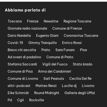
Abbiamo parlato di
Toscana
Firenze
Newsline
Regione Toscana
Giornale radio nazionale
Comune di Firenze
Dario Nardella
Eugenio Giani
Coronavirus Toscana
Covid-19
Gimmy Tranquillo
Enrico Rossi
Bravo chi ascolta
Prato
Sara Funaro
Pisa
Ad ovest di padalino
Comune di Prato
Stefania Saccardi
Vigili del Fuoco
Stato brado
Comune di Pisa
Arma dei Carabinieri
Comune di Livorno
Salt Peanuts
Cecilia Del Re
altri-podcast
Matteo Renzi
Lucille dj
Livorno
Eike Schmidt
Round Midnight
Gallerie degli Uffizi
Pd
Cgil
Rockville