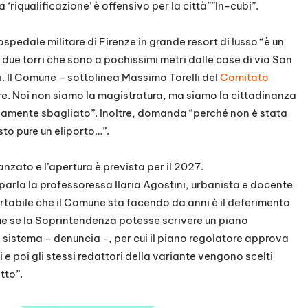
riqualificazione’ è offensivo per la città””In-cubi”.
ospedale militare di Firenze in grande resort di lusso “è un
i due torri che sono a pochissimi metri dalle case di via San
i. Il Comune – sottolinea Massimo Torelli del
Comitato
re. Noi non siamo la magistratura, ma siamo la cittadinanza
damente sbagliato”. Inoltre, domanda “perché non è stata
sto pure un eliporto…”.
anzato e l’apertura è prevista per il 2027.
 parla la professoressa Ilaria Agostini, urbanista e docente
rtabile che il Comune sta facendo da anni è il deferimento
ome se la Soprintendenza potesse scrivere un piano
o sistema – denuncia -, per cui il piano regolatore approva
 e poi gli stessi redattori della variante vengono scelti
tto”.