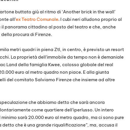
cartone buttato giù al ritmo di ‘Another brick in the wall’
nte all’
ex Teatro Comunale
. I cubi neri alludono proprio al
a il panorama cittadino al posto del teatro e che, anche
 della procura di Firenze.
mila metri quadri in piena Ztl, in centro, è previsto un resort
 ricchi. La proprietà dell’immobile da tempo non è demaniale
ac Land della famiglia Kwee, colosso globale del real
a 20.000 euro al metro quadro non piace. E alla giunta
li del comitato Salviamo Firenze che insieme ad altre
a speculazione che abbiamo detto che sarà ancora
lontariamente come quartiere dell’iperlusso. Un intero
 Il minimo sarà 20.000 euro al metro quadro, ma ci sono pure
a detto che è una grande riqualificazione”, ma, accusa il