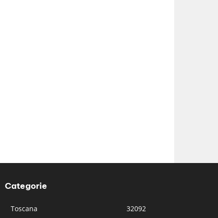
Categorie
Toscana
32092