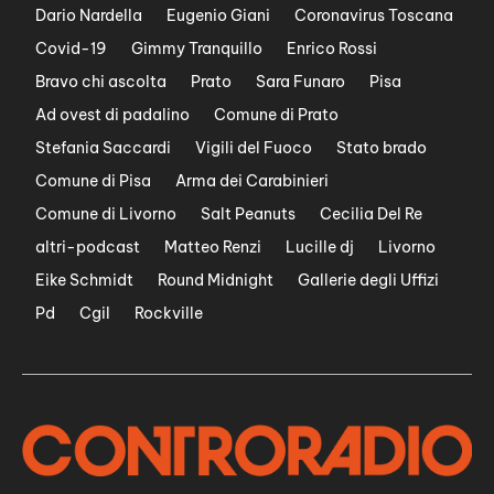
Dario Nardella
Eugenio Giani
Coronavirus Toscana
Covid-19
Gimmy Tranquillo
Enrico Rossi
Bravo chi ascolta
Prato
Sara Funaro
Pisa
Ad ovest di padalino
Comune di Prato
Stefania Saccardi
Vigili del Fuoco
Stato brado
Comune di Pisa
Arma dei Carabinieri
Comune di Livorno
Salt Peanuts
Cecilia Del Re
altri-podcast
Matteo Renzi
Lucille dj
Livorno
Eike Schmidt
Round Midnight
Gallerie degli Uffizi
Pd
Cgil
Rockville