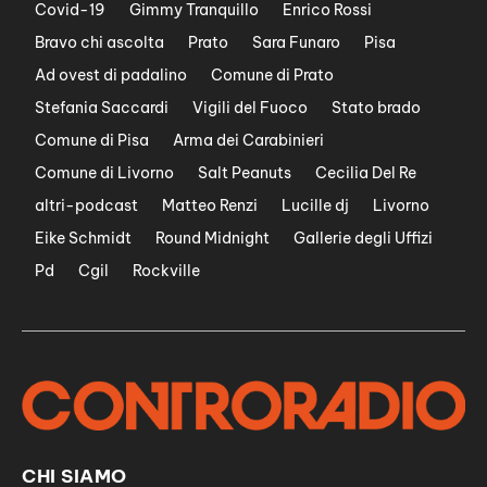
Covid-19
Gimmy Tranquillo
Enrico Rossi
Bravo chi ascolta
Prato
Sara Funaro
Pisa
Ad ovest di padalino
Comune di Prato
Stefania Saccardi
Vigili del Fuoco
Stato brado
Comune di Pisa
Arma dei Carabinieri
Comune di Livorno
Salt Peanuts
Cecilia Del Re
altri-podcast
Matteo Renzi
Lucille dj
Livorno
Eike Schmidt
Round Midnight
Gallerie degli Uffizi
Pd
Cgil
Rockville
CHI SIAMO