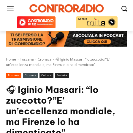
Home
Toscana
Cronaca
🎧 Iginio Massari: “lo zuccotto?”E’
un’eccellenza mondiale, ma Firenze lo ha dimenticato”
Toscana
Cronaca
Cultura
Società
🎧 Iginio Massari: “lo
zuccotto?”E’
un’eccellenza mondiale,
ma Firenze lo ha
dimenticato”