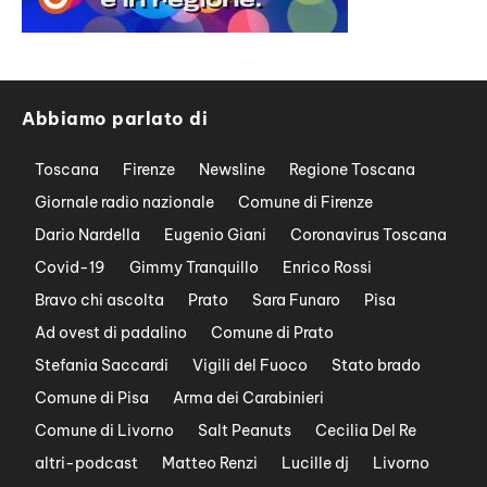
Abbiamo parlato di
Toscana
Firenze
Newsline
Regione Toscana
Giornale radio nazionale
Comune di Firenze
Dario Nardella
Eugenio Giani
Coronavirus Toscana
Covid-19
Gimmy Tranquillo
Enrico Rossi
Bravo chi ascolta
Prato
Sara Funaro
Pisa
Ad ovest di padalino
Comune di Prato
Stefania Saccardi
Vigili del Fuoco
Stato brado
Comune di Pisa
Arma dei Carabinieri
Comune di Livorno
Salt Peanuts
Cecilia Del Re
altri-podcast
Matteo Renzi
Lucille dj
Livorno