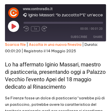
www.controradio.it
🎧 Iginio Massari: “lo zuccotto?”E’ un’eccellenza mondiale, ma Firenze lo ha dimenticato”
P
1x
00:00
/
00:01:20
l
a
SUBSCRIBE
SHARE
y
E
Scarica file
|
Ascolta in una nuova finestra
|
Durata:
p
i
00:01:20
|
Registrato il 14 Maggio 2025
SHARE
s
RSS FEED
o
d
LINK
Lo ha affermato Iginio Massari, maestro
e
di pasticceria, presentando oggi a Palazzo
EMBED
Vecchio l’evento Apei del 18 maggio
dedicato al Rinascimento
Se Firenze fosse un dolce di pasticceria “sarebbe più di
un pasticcino, potrebbe avere la caratteristica del
territorio nazionale: però per eccellenza ci ricordiamo