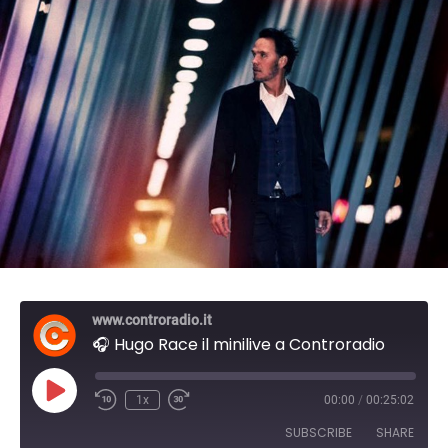
www.controradio.it
🎧 Hugo Race il minilive a Controradio
P
1x
00:00
/
00:25:02
l
a
SUBSCRIBE
SHARE
y