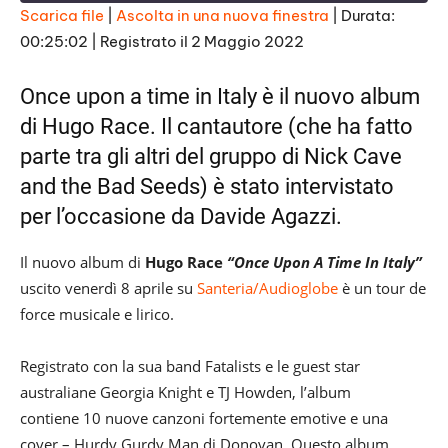
E
Scarica file
|
Ascolta in una nuova finestra
|
Durata:
p
i
00:25:02
|
Registrato il 2 Maggio 2022
SHARE
s
RSS FEED
o
d
LINK
Once upon a time in Italy è il nuovo album
e
di Hugo Race. Il cantautore (che ha fatto
EMBED
parte tra gli altri del gruppo di
Nick Cave
and the Bad Seeds) è stato intervistato
per l’occasione da Davide Agazzi.
Il nuovo album di
Hugo Race
“Once Upon A Time In Italy”
uscito venerdì 8 aprile su
Santeria/Audioglobe
è un tour de
force musicale e lirico.
Registrato con la sua band Fatalists e le guest star
australiane Georgia Knight e TJ Howden, l’album
contiene 10 nuove canzoni fortemente emotive e una
cover – Hurdy Gurdy Man di Donovan. Questo album