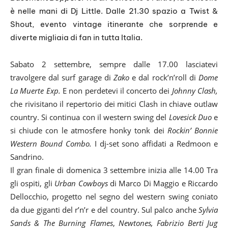
è nelle mani di Dj Little. Dalle 21.30 spazio a Twist &
Shout, evento vintage itinerante che sorprende e
diverte migliaia di fan in tutta Italia.
Sabato 2 settembre, sempre dalle 17.00 lasciatevi
travolgere dal surf garage di
Zako
e dal rock’n’roll di
Dome
La Muerte Exp.
E non perdetevi il concerto dei
Johnny Clash,
che rivisitano il repertorio dei mitici Clash in chiave outlaw
country. Si continua con il western swing del
Lovesick Duo
e
si chiude con le atmosfere honky tonk dei
Rockin’ Bonnie
Western Bound Combo.
I dj-set sono affidati a Redmoon e
Sandrino.
Il gran finale di domenica 3 settembre inizia alle 14.00 Tra
gli ospiti, gli
Urban Cowboys
di Marco Di Maggio e Riccardo
Dellocchio, progetto nel segno del western swing coniato
da due giganti del r’n’r e del country. Sul palco anche
Sylvia
Sands & The Burning Flames
,
Newtones, Fabrizio Berti Jug