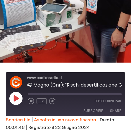
www.controradio.it
🎧 Magno (Cnr): "Rischi desertificazione Grossetano e costa toscana"
P
1x
00:00
/
00:01:48
l
a
SUBSCRIBE
SHARE
y
E
Scarica file
|
Ascolta in una nuova finestra
|
Durata:
p
i
00:01:48
|
Registrato il 22 Giugno 2024
SHARE
s