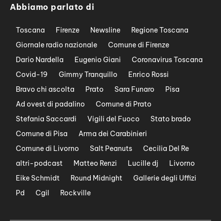
Abbiamo parlato di
Toscana
Firenze
Newsline
Regione Toscana
Giornale radio nazionale
Comune di Firenze
Dario Nardella
Eugenio Giani
Coronavirus Toscana
Covid-19
Gimmy Tranquillo
Enrico Rossi
Bravo chi ascolta
Prato
Sara Funaro
Pisa
Ad ovest di padalino
Comune di Prato
Stefania Saccardi
Vigili del Fuoco
Stato brado
Comune di Pisa
Arma dei Carabinieri
Comune di Livorno
Salt Peanuts
Cecilia Del Re
altri-podcast
Matteo Renzi
Lucille dj
Livorno
Eike Schmidt
Round Midnight
Gallerie degli Uffizi
Pd
Cgil
Rockville