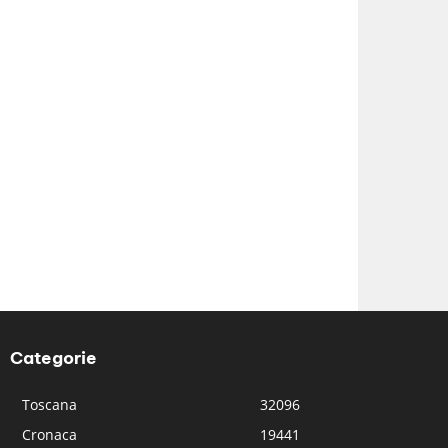
Categorie
Toscana
32096
Cronaca
19441