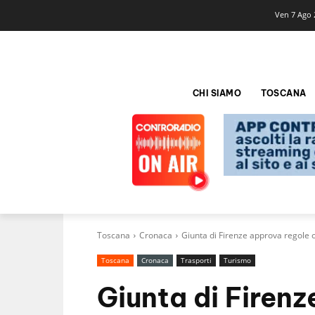
Ven 7 Ago 
CHI SIAMO
TOSCANA
Toscana
Cronaca
Giunta di Firenze approva regole c
Toscana
Cronaca
Trasporti
Turismo
Giunta di Firen