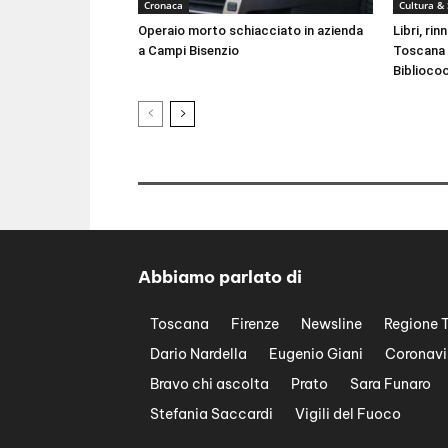
Cronaca
Cultura &
Operaio morto schiacciato in azienda
Libri, ri
a Campi Bisenzio
Toscana 
Biblioco
Abbiamo parlato di
Toscana
Firenze
Newsline
Regione 
Dario Nardella
Eugenio Giani
Coronavi
Bravo chi ascolta
Prato
Sara Funaro
Stefania Saccardi
Vigili del Fuoco