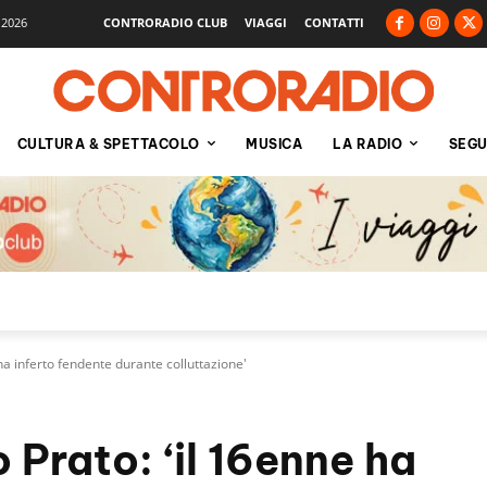
 2026
CONTRORADIO CLUB
VIAGGI
CONTATTI
CULTURA & SPETTACOLO
MUSICA
LA RADIO
SEGU
ha inferto fendente durante colluttazione'
Prato: ‘il 16enne ha