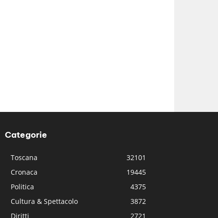
Categorie
Toscana
32101
Cronaca
19445
Politica
4375
Cultura & Spettacolo
3872
Diritti
2721