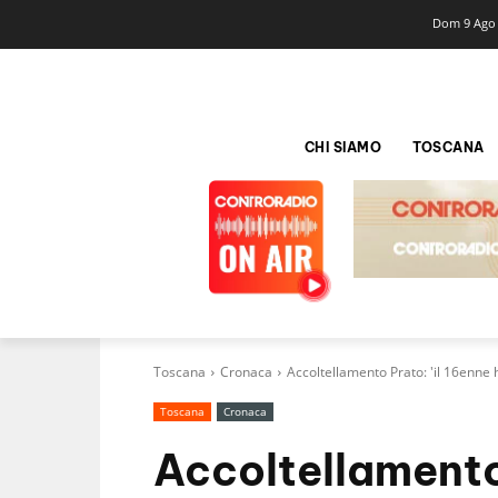
Dom 9 Ago
CHI SIAMO
TOSCANA
Toscana
Cronaca
Accoltellamento Prato: 'il 16enne 
Toscana
Cronaca
Accoltellamento 