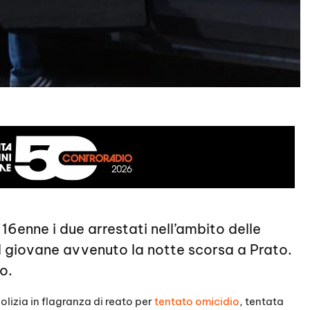
6enne i due arrestati nell’ambito delle
el giovane avvenuto la notte scorsa a Prato.
o.
polizia in flagranza di reato per
tentato omicidio
, tentata