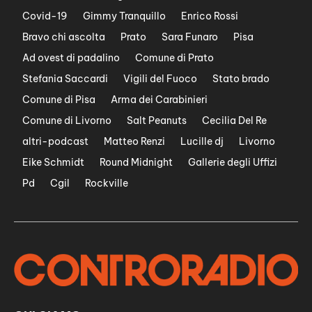
Covid-19
Gimmy Tranquillo
Enrico Rossi
Bravo chi ascolta
Prato
Sara Funaro
Pisa
Ad ovest di padalino
Comune di Prato
Stefania Saccardi
Vigili del Fuoco
Stato brado
Comune di Pisa
Arma dei Carabinieri
Comune di Livorno
Salt Peanuts
Cecilia Del Re
altri-podcast
Matteo Renzi
Lucille dj
Livorno
Eike Schmidt
Round Midnight
Gallerie degli Uffizi
Pd
Cgil
Rockville