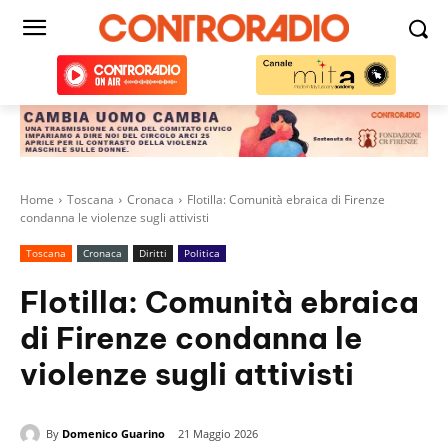
Home
Toscana
Cronaca
Flotilla: Comunità ebraica di Firenze
condanna le violenze sugli attivisti
Toscana
Cronaca
Diritti
Politica
Flotilla: Comunità ebraica
di Firenze condanna le
violenze sugli attivisti
By
Domenico Guarino
21 Maggio 2026