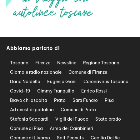
Abbiamo parlato di
Toscana
Firenze
Newsline
Regione Toscana
Giornale radio nazionale
Comune di Firenze
Dario Nardella
Eugenio Giani
Coronavirus Toscana
Covid-19
Gimmy Tranquillo
Enrico Rossi
Bravo chi ascolta
Prato
Sara Funaro
Pisa
Ad ovest di padalino
Comune di Prato
Stefania Saccardi
Vigili del Fuoco
Stato brado
Comune di Pisa
Arma dei Carabinieri
Comune di Livorno
Salt Peanuts
Cecilia Del Re