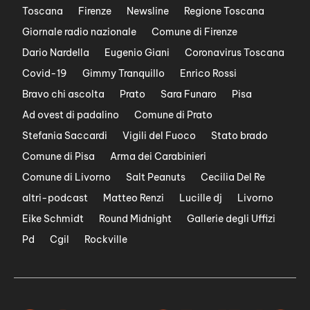
Toscana
Firenze
Newsline
Regione Toscana
Giornale radio nazionale
Comune di Firenze
Dario Nardella
Eugenio Giani
Coronavirus Toscana
Covid-19
Gimmy Tranquillo
Enrico Rossi
Bravo chi ascolta
Prato
Sara Funaro
Pisa
Ad ovest di padalino
Comune di Prato
Stefania Saccardi
Vigili del Fuoco
Stato brado
Comune di Pisa
Arma dei Carabinieri
Comune di Livorno
Salt Peanuts
Cecilia Del Re
altri-podcast
Matteo Renzi
Lucille dj
Livorno
Eike Schmidt
Round Midnight
Gallerie degli Uffizi
Pd
Cgil
Rockville