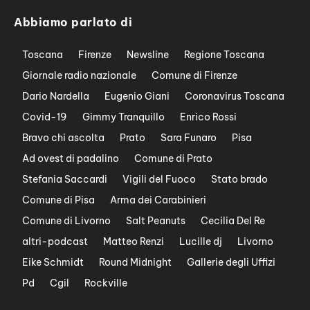
Abbiamo parlato di
Toscana
Firenze
Newsline
Regione Toscana
Giornale radio nazionale
Comune di Firenze
Dario Nardella
Eugenio Giani
Coronavirus Toscana
Covid-19
Gimmy Tranquillo
Enrico Rossi
Bravo chi ascolta
Prato
Sara Funaro
Pisa
Ad ovest di padalino
Comune di Prato
Stefania Saccardi
Vigili del Fuoco
Stato brado
Comune di Pisa
Arma dei Carabinieri
Comune di Livorno
Salt Peanuts
Cecilia Del Re
altri-podcast
Matteo Renzi
Lucille dj
Livorno
Eike Schmidt
Round Midnight
Gallerie degli Uffizi
Pd
Cgil
Rockville