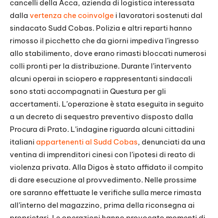
cancelli della Acca, azienda di logistica interessata
dalla
vertenza che coinvolge
i lavoratori sostenuti dal
sindacato Sudd Cobas. Polizia e altri reparti hanno
rimosso il picchetto che da giorni impediva l’ingresso
allo stabilimento, dove erano rimasti bloccati numerosi
colli pronti per la distribuzione. Durante l’intervento
alcuni operai in sciopero e rappresentanti sindacali
sono stati accompagnati in Questura per gli
accertamenti. L’operazione è stata eseguita in seguito
a un decreto di sequestro preventivo disposto dalla
Procura di Prato. L’indagine riguarda alcuni cittadini
italiani
appartenenti al Sudd Cobas
, denunciati da una
ventina di imprenditori cinesi con l’ipotesi di reato di
violenza privata. Alla Digos è stato affidato il compito
di dare esecuzione al provvedimento. Nelle prossime
ore saranno effettuate le verifiche sulla merce rimasta
all’interno del magazzino, prima della riconsegna ai
proprietari. Le operazioni hanno provocato momenti di