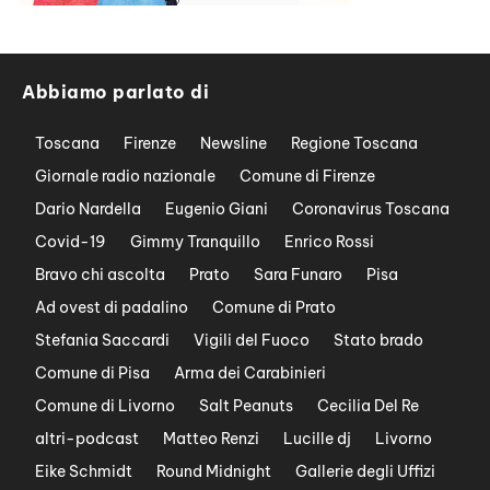
Abbiamo parlato di
Toscana
Firenze
Newsline
Regione Toscana
Giornale radio nazionale
Comune di Firenze
Dario Nardella
Eugenio Giani
Coronavirus Toscana
Covid-19
Gimmy Tranquillo
Enrico Rossi
Bravo chi ascolta
Prato
Sara Funaro
Pisa
Ad ovest di padalino
Comune di Prato
Stefania Saccardi
Vigili del Fuoco
Stato brado
Comune di Pisa
Arma dei Carabinieri
Comune di Livorno
Salt Peanuts
Cecilia Del Re
altri-podcast
Matteo Renzi
Lucille dj
Livorno
Eike Schmidt
Round Midnight
Gallerie degli Uffizi