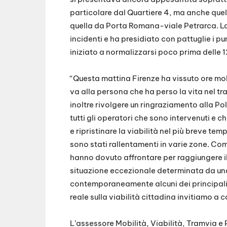
particolare dal Quartiere 4, ma anche quell
quella da Porta Romana-viale Petrarca. La
incidenti e ha presidiato con pattuglie i pu
iniziato a normalizzarsi poco prima delle 1
“Questa mattina Firenze ha vissuto ore molt
va alla persona che ha perso la vita nel tr
inoltre rivolgere un ringraziamento alla Poli
tutti gli operatori che sono intervenuti e ch
e ripristinare la viabilità nel più breve tem
sono stati rallentamenti in varie zone. Com
hanno dovuto affrontare per raggiungere il l
situazione eccezionale determinata da una
contemporaneamente alcuni dei principali a
reale sulla viabilità cittadina invitiamo a c
L’assessore Mobilità, Viabilità, Tramvia e