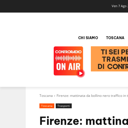
Ven 7 Ago 
CHI SIAMO
TOSCANA
Toscana
Firenze: mattinata da bollino nero traffico in ti
Toscana
Trasporti
Firenze: mattina