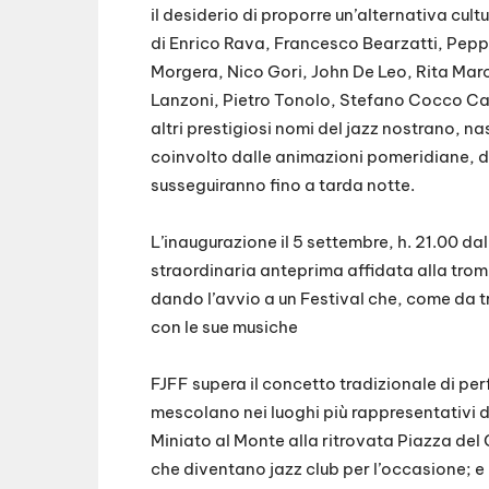
il desiderio di proporre un’alternativa cultu
di Enrico Rava, Francesco Bearzatti, Peppe
Morgera, Nico Gori, John De Leo, Rita Mar
Lanzoni, Pietro Tonolo, Stefano Cocco Can
altri prestigiosi nomi del jazz nostrano, na
coinvolto dalle animazioni pomeridiane, dai
susseguiranno fino a tarda notte.
L’inaugurazione il 5 settembre, h. 21.00 dal
straordinaria anteprima affidata alla tromb
dando l’avvio a un Festival che, come da tr
con le sue musiche
FJFF supera il concetto tradizionale di per
mescolano nei luoghi più rappresentativi de
Miniato al Monte alla ritrovata Piazza del 
che diventano jazz club per l’occasione; e p