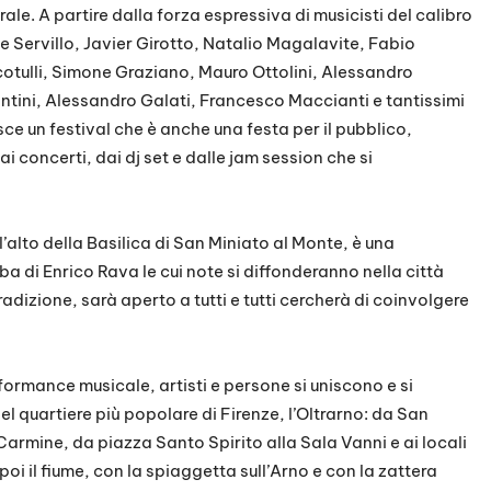
rale. A partire dalla forza espressiva di musicisti del calibro
 Servillo, Javier Girotto, Natalio Magalavite, Fabio
cotulli, Simone Graziano, Mauro Ottolini, Alessandro
tini, Alessandro Galati, Francesco Maccianti e tantissimi
sce un festival che è anche una festa per il pubblico,
 concerti, dai dj set e dalle jam session che si
l’alto della Basilica di San Miniato al Monte, è una
a di Enrico Rava le cui note si diffonderanno nella città
adizione, sarà aperto a tutti e tutti cercherà di coinvolgere
formance musicale, artisti e persone si uniscono e si
l quartiere più popolare di Firenze, l’Oltrarno: da San
Carmine, da piazza Santo Spirito alla Sala Vanni e ai locali
oi il fiume, con la spiaggetta sull’Arno e con la zattera