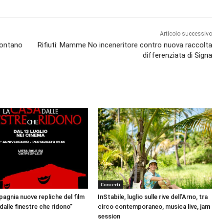
e
c
c
Articolo successivo
i
Contano
Rifiuti: Mamme No inceneritore contro nuova raccolta
a
differenziata di Signa
s
u
/
g
i
ù
p
e
r
a
Concerti
u
agnia nuove repliche del film
InStabile, luglio sulle rive dell’Arno, tra
m
dalle finestre che ridono”
circo contemporaneo, musica live, jam
e
session