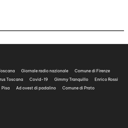
n
t
a
r
e
o
d
i
m
Toscana
Giornale radio nazionale
Comune di Firenze
i
rus Toscana
Covid-19
Gimmy Tranquillo
Enrico Rossi
n
u
Pisa
Ad ovest di padalino
Comune di Prato
i
r
e
i
l