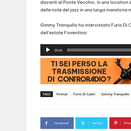
davanti al Ponte Vecchio, in una location 
delle note del jazz in una lunga maratona 
Gimmy Tranquillo ha intervistato Furio Di 
dell’estate Fiorentina:
A
00:00
u
d
i
o
P
l
TAGS
Firenze
Furio Di Castri
Gimmy Tranquillo
a
y
e
r
Facebook
Twitter
Pint