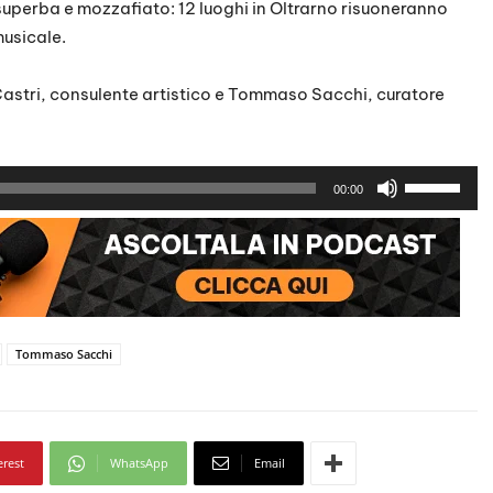
superba e mozzafiato: 12 luoghi in Oltrarno risuoneranno
musicale.
Castri, consulente artistico e Tommaso Sacchi, curatore
U
00:00
s
a
i
t
a
s
Tommaso Sacchi
t
i
f
erest
WhatsApp
Email
r