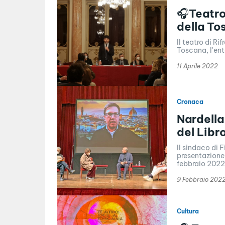
🎧Teatro
della To
Il teatro di Ri
Toscana, l'ent
11 Aprile 2022
Cronaca
Nardella
del Libr
Il sindaco di 
presentazione
febbraio 2022.
9 Febbraio 202
Cultura