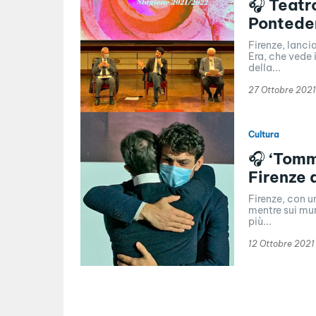
🎧 Teatr
Ponteder
Firenze, lanc
Era, che vede 
della...
27 Ottobre 2021
Cultura
🎧 ‘Tomm
Firenze 
Firenze, con 
mentre sui mur
più...
12 Ottobre 2021