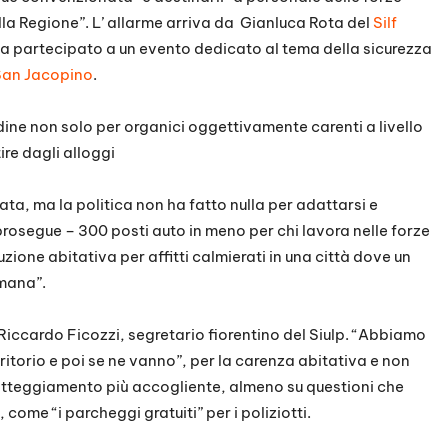
la Regione”. L’ allarme arriva da Gianluca Rota del
Silf
ha partecipato a un evento dedicato al tema della sicurezza
 San Jacopino
.
ine non solo per organici oggettivamente carenti a livello
ire dagli alloggi
ata, ma la politica non ha fatto nulla per adattarsi e
– prosegue – 300 posti auto in meno per chi lavora nelle forze
uzione abitativa per affitti calmierati in una città dove un
imana”.
la Riccardo Ficozzi, segretario fiorentino del Siulp. “Abbiamo
ritorio e poi se ne vanno”, per la carenza abitativa e non
atteggiamento più accogliente, almeno su questioni che
come “i parcheggi gratuiti” per i poliziotti.