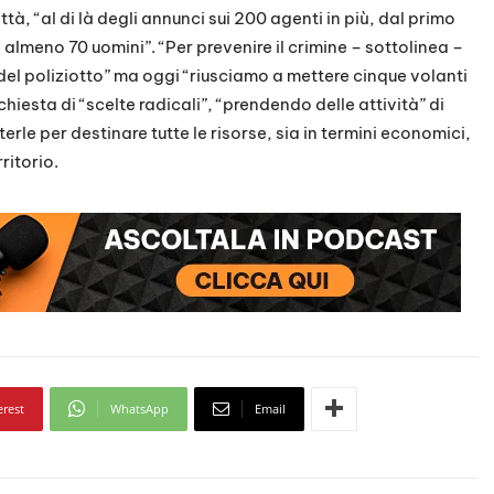
tà, “al di là degli annunci sui 200 agenti in più, dal primo
lmeno 70 uomini”. “Per prevenire il crimine – sottolinea –
o del poliziotto” ma oggi “riusciamo a mettere cinque volanti
ichiesta di “scelte radicali”, “prendendo delle attività” di
rle per destinare tutte le risorse, sia in termini economici,
rritorio.
erest
WhatsApp
Email