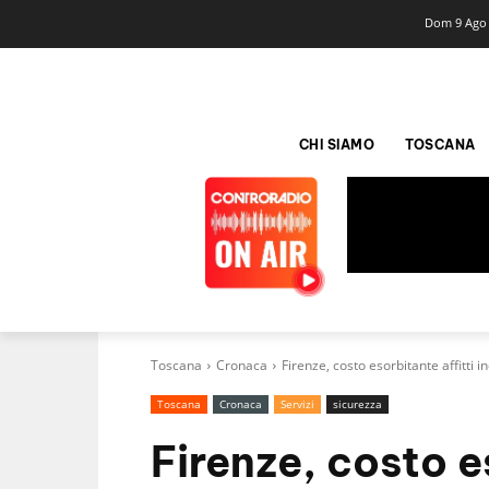
Dom 9 Ago
CHI SIAMO
TOSCANA
Toscana
Cronaca
Firenze, costo esorbitante affitti 
Toscana
Cronaca
Servizi
sicurezza
Firenze, costo e