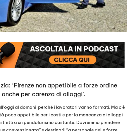
zia: ‘Firenze non appetibile a forze ordine
 anche per carenza di alloggi’.
all’oggi al domani perché i lavoratori vanno formati. Ma c’è
tà poco appetibile per i costi e per la mancanza di alloggi
 costretti a un pendolarismo costante. Dovremmo prendere
que convenzionata” e destinarli “a personale delle forze