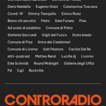
Dario Nardella
Eugenio Giani
Coronavirus Toscana
Covid-19
Gimmy Tranquillo
Enrico Rossi
Bravo chi ascolta
Prato
Sara Funaro
Pisa
Ad ovest di padalino
Comune di Prato
Stefania Saccardi
Vigili del Fuoco
Stato brado
Comune di Pisa
Arma dei Carabinieri
Comune di Livorno
Salt Peanuts
Cecilia Del Re
altri-podcast
Matteo Renzi
Lucille dj
Livorno
Eike Schmidt
Round Midnight
Gallerie degli Uffizi
Pd
Cgil
Rockville