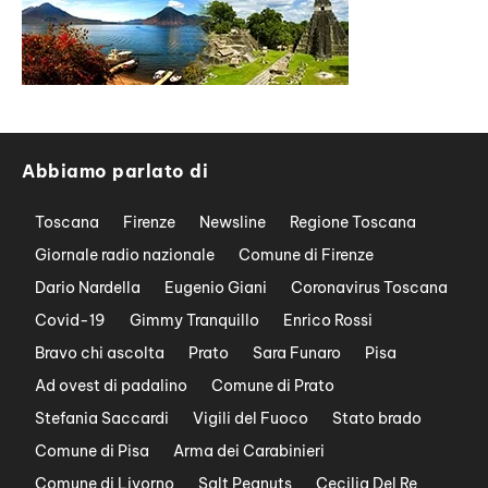
Abbiamo parlato di
Toscana
Firenze
Newsline
Regione Toscana
Giornale radio nazionale
Comune di Firenze
Dario Nardella
Eugenio Giani
Coronavirus Toscana
Covid-19
Gimmy Tranquillo
Enrico Rossi
Bravo chi ascolta
Prato
Sara Funaro
Pisa
Ad ovest di padalino
Comune di Prato
Stefania Saccardi
Vigili del Fuoco
Stato brado
Comune di Pisa
Arma dei Carabinieri
Comune di Livorno
Salt Peanuts
Cecilia Del Re