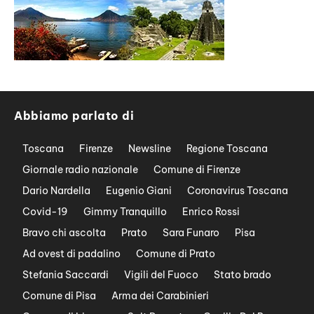
Abbiamo parlato di
Toscana
Firenze
Newsline
Regione Toscana
Giornale radio nazionale
Comune di Firenze
Dario Nardella
Eugenio Giani
Coronavirus Toscana
Covid-19
Gimmy Tranquillo
Enrico Rossi
Bravo chi ascolta
Prato
Sara Funaro
Pisa
Ad ovest di padalino
Comune di Prato
Stefania Saccardi
Vigili del Fuoco
Stato brado
Comune di Pisa
Arma dei Carabinieri