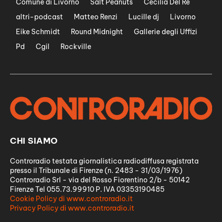
Comune di Livorno
Salt Peanuts
Cecilia Del Re
altri-podcast
Matteo Renzi
Lucille dj
Livorno
Eike Schmidt
Round Midnight
Gallerie degli Uffizi
Pd
Cgil
Rockville
CHI SIAMO
Controradio testata giornalistica radiodiffusa registrata
presso il Tribunale di Firenze (n. 2483 - 31/03/1976)
Controradio Srl - via del Rosso Fiorentino 2/b - 50142
Firenze Tel 055.73.99910 P. IVA 03353190485
Cookie Policy di www.controradio.it
Privacy Policy di www.controradio.it