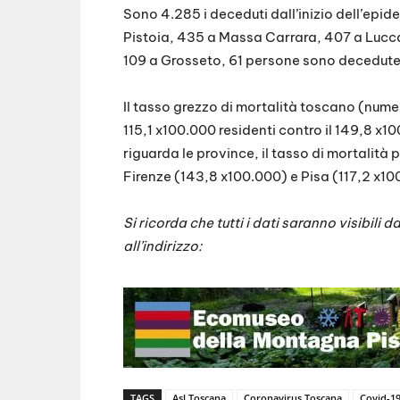
Sono 4.285 i deceduti dall’inizio dell’epide
Pistoia, 435 a Massa Carrara, 407 a Lucca
109 a Grosseto, 61 persone sono decedute 
Il tasso grezzo di mortalità toscano (num
115,1 x100.000 residenti contro il 149,8 x1
riguarda le province, il tasso di mortalità
Firenze (143,8 x100.000) e Pisa (117,2 x10
Si ricorda che tutti i dati saranno visibili 
all’indirizzo:
TAGS
Asl Toscana
Coronavirus Toscana
Covid-1