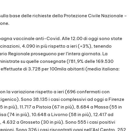
 sulla base delle richieste della Protezione Civile Nazionale –
ione.
agna vaccinale anti-Covid. Alle 12.00 di oggi sono state
nazioni, 4.090 in più rispetto a ieri (+3%), tenendo
rio Regionale proseguono per l’intera giornata. La
inistrate su quelle consegnate (l’81,9% delle 169.530
effettuate di 3.728 per 100mila abitanti (media italiana:
o con la variazione rispetto a ieri (696 confermati con
igenico). Sono 38.135 i casi complessivi ad oggi a Firenze
55 in più), 11.717 a Pistoia (67 in più), 8.684 a Massa (55 in
isa (74 in più), 10.648 a Livorno (58 in più), 12.417 ad
), 4.632 a Grosseto (30 in più). Sono 555 i casi positivi
 regioni. Sono 326 i casi riscontrati oggi nell’Asl Centro, 252