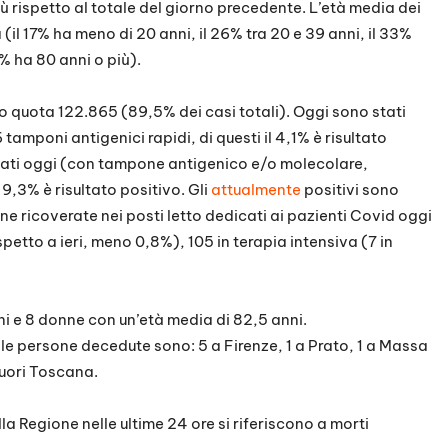
iù rispetto al totale del giorno precedente. L’età media dei
 (il 17% ha meno di 20 anni, il 26% tra 20 e 39 anni, il 33%
6% ha 80 anni o più).
o quota 122.865 (89,5% dei casi totali). Oggi sono stati
amponi antigenici rapidi, di questi il 4,1% è risultato
stati oggi (con tampone antigenico e/o molecolare,
 9,3% è risultato positivo. Gli
attualmente
positivi sono
one ricoverate nei posti letto dedicati ai pazienti Covid oggi
tto a ieri, meno 0,8%), 105 in terapia intensiva (7 in
ni e 8 donne con un’età media di 82,5 anni.
 le persone decedute sono: 5 a Firenze, 1 a Prato, 1 a Massa
fuori Toscana.
lla Regione nelle ultime 24 ore si riferiscono a morti