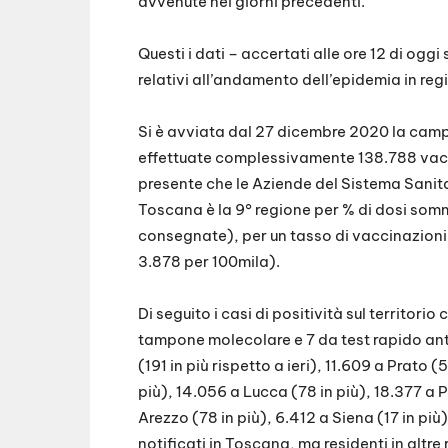
avvenute nei giorni precedenti.
Questi i dati – accertati alle ore 12 di oggi
relativi all’andamento dell’epidemia in reg
Si è avviata dal 27 dicembre 2020 la camp
effettuate complessivamente 138.788 vacci
presente che le Aziende del Sistema Sanita
Toscana è la 9° regione per % di dosi somm
consegnate), per un tasso di vaccinazioni 
3.878 per 100mila).
Di seguito i casi di positività sul territori
tampone molecolare e 7 da test rapido ant
(191 in più rispetto a ieri), 11.609 a Prato (
più), 14.056 a Lucca (78 in più), 18.377 a P
Arezzo (78 in più), 6.412 a Siena (17 in più
notificati in Toscana, ma residenti in altre