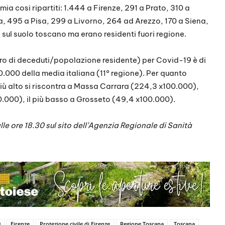
mia cosi ripartiti: 1.444 a Firenze, 291 a Prato, 310 a
, 495 a Pisa, 299 a Livorno, 264 ad Arezzo, 170 a Siena,
sul suolo toscano ma erano residenti fuori regione.
ero di deceduti/popolazione residente) per Covid-19 è di
00.000 della media italiana (11° regione). Per quanto
 più alto si riscontra a Massa Carrara (224,3 x100.000),
0.000), il più basso a Grosseto (49,4 x100.000).
dalle ore 18.30 sul sito dell’Agenzia Regionale di Sanità
9
Firenze
Protezione civile di Firenze
Regione Toscana
Toscana