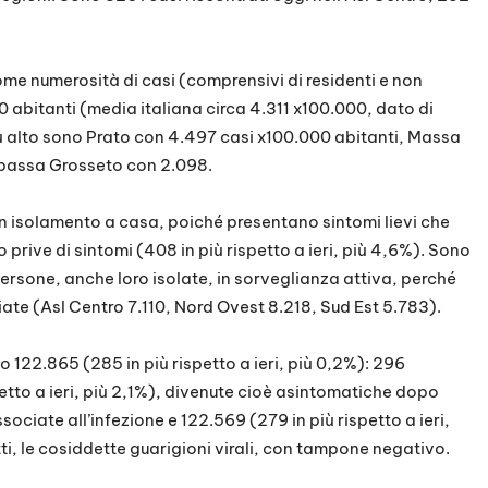
come numerosità di casi (comprensivi di residenti e non
0 abitanti (media italiana circa 4.311 x100.000, dato di
 più alto sono Prato con 4.497 casi x100.000 abitanti, Massa
 bassa Grosseto con 2.098.
isolamento a casa, poiché presentano sintomi lievi che
 prive di sintomi (408 in più rispetto a ieri, più 4,6%). Sono
e persone, anche loro isolate, in sorveglianza attiva, perché
te (Asl Centro 7.110, Nord Ovest 8.218, Sud Est 5.783).
o 122.865 (285 in più rispetto a ieri, più 0,2%): 296
etto a ieri, più 2,1%), divenute cioè asintomatiche dopo
ociate all’infezione e 122.569 (279 in più rispetto a ieri,
etti, le cosiddette guarigioni virali, con tampone negativo.