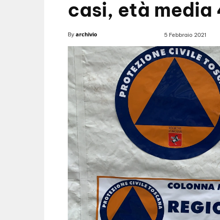
casi, età media 
archivio
By
5 Febbraio 2021