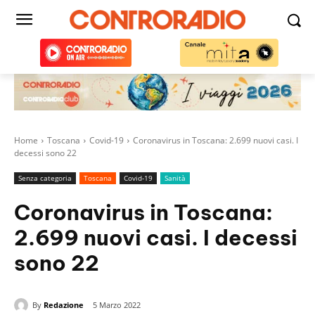
Home
Toscana
Covid-19
Coronavirus in Toscana: 2.699 nuovi casi. I
decessi sono 22
Senza categoria
Toscana
Covid-19
Sanità
Coronavirus in Toscana:
2.699 nuovi casi. I decessi
sono 22
By
Redazione
5 Marzo 2022