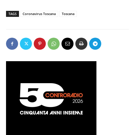
TAGS
Coronavirus Toscana
Toscana