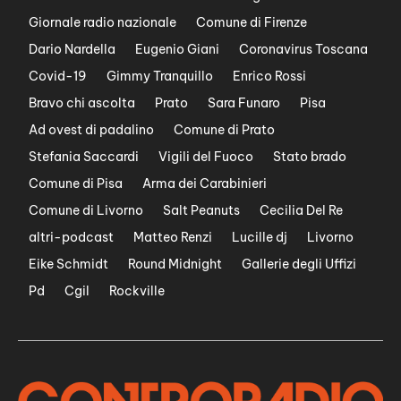
Giornale radio nazionale
Comune di Firenze
Dario Nardella
Eugenio Giani
Coronavirus Toscana
Covid-19
Gimmy Tranquillo
Enrico Rossi
Bravo chi ascolta
Prato
Sara Funaro
Pisa
Ad ovest di padalino
Comune di Prato
Stefania Saccardi
Vigili del Fuoco
Stato brado
Comune di Pisa
Arma dei Carabinieri
Comune di Livorno
Salt Peanuts
Cecilia Del Re
altri-podcast
Matteo Renzi
Lucille dj
Livorno
Eike Schmidt
Round Midnight
Gallerie degli Uffizi
Pd
Cgil
Rockville