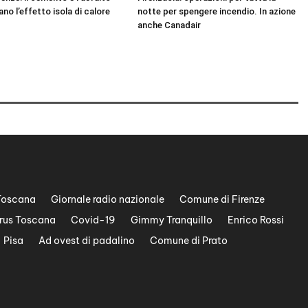
ano l’effetto isola di calore
notte per spengere incendio. In azione
anche Canadair
Toscana
Giornale radio nazionale
Comune di Firenze
rus Toscana
Covid-19
Gimmy Tranquillo
Enrico Rossi
Pisa
Ad ovest di padalino
Comune di Prato