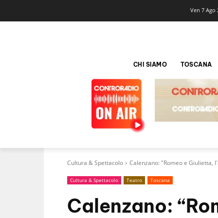
Ven 7 Ago 
CHI SIAMO
TOSCANA
Cultura & Spettacolo
Calenzano: "Romeo e Giulietta, l
Cultura & Spettacolo
Teatro
Toscana
Calenzano: “Rom