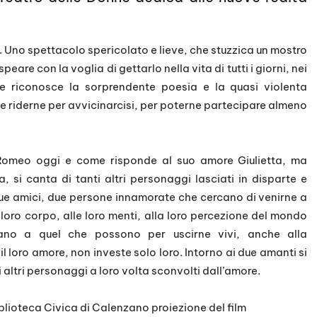
 Uno spettacolo spericolato e lieve, che stuzzica un mostro
eare con la voglia di gettarlo nella vita di tutti i giorni, nei
ne riconosce la sorprendente poesia e la quasi violenta
he riderne per avvicinarcisi, per poterne partecipare almeno
 Romeo oggi e come risponde al suo amore Giulietta, ma
ca, si canta di tanti altri personaggi lasciati in disparte e
 due amici, due persone innamorate che cercano di venirne a
oro corpo, alle loro menti, alla loro percezione del mondo
ano a quel che possono per uscirne vivi, anche alla
 il loro amore, non investe solo loro. Intorno ai due amanti si
ltri personaggi a loro volta sconvolti dall’amore.
iblioteca Civica di Calenzano proiezione del film