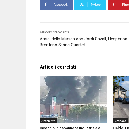
Facebook
Twitter
Pint
Articolo precedente
Amici della Musica con Jordi Savall, Hespèrion 
Brentano String Quartet
Articoli correlati
Ambiente
Cronaca
Incendio in capannone industriale a
Caldo, Fi