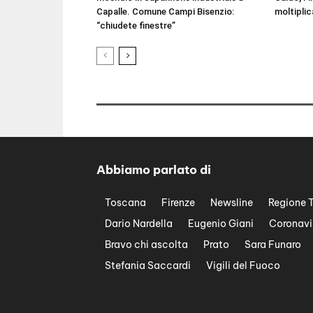
Capalle. Comune Campi Bisenzio:
moltiplic
“chiudete finestre”
Abbiamo parlato di
Toscana
Firenze
Newsline
Regione 
Dario Nardella
Eugenio Giani
Coronavi
Bravo chi ascolta
Prato
Sara Funaro
Stefania Saccardi
Vigili del Fuoco