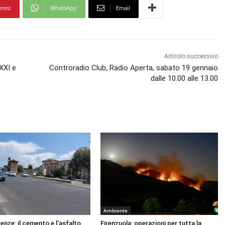
erest
WhatsApp
Email
Articolo successivo
XXI e
Controradio Club, Radio Aperta, sabato 19 gennaio
dalle 10.00 alle 13.00
Ambiente
renze: il cemento e l’asfalto
Firenzuola: operazioni per tutta la