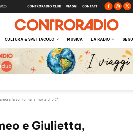
2026
CONTRORADIO CLUB
VIAGGI
CONTATTI
CULTURA & SPETTACOLO
MUSICA
LA RADIO
SEGU
'amore fa schifo ma la morte di più"
eo e Giulietta,