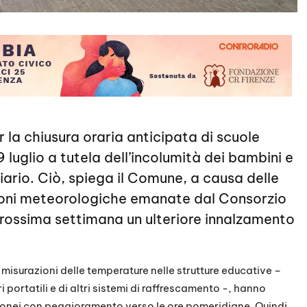
 la chiusura oraria anticipata di scuole
9 luglio a tutela dell’incolumità dei bambini e
iario. Ciò, spiega il Comune, a causa delle
sioni meteorologiche emanate dal Consorzio
ossima settimana un ulteriore innalzamento
misurazioni delle temperature nelle strutture educative –
 portatili e di altri sistemi di raffrescamento -, hanno
i idonei con peggioramento verso le ore pomeridiane. Quindi,