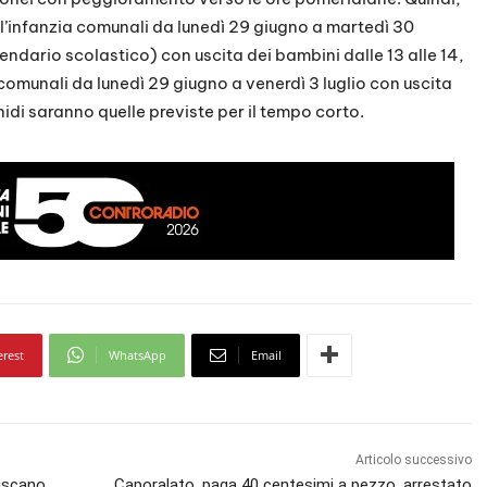
ll’infanzia comunali da lunedì 29 giugno a martedì 30
endario scolastico) con uscita dei bambini dalle 13 alle 14,
a comunali da lunedì 29 giugno a venerdì 3 luglio con uscita
i nidi saranno quelle previste per il tempo corto.
erest
WhatsApp
Email
Articolo successivo
riscano
Caporalato, paga 40 centesimi a pezzo, arrestato