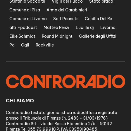
Stefania Saccardi
Vigili del Fuoco
Stato brado
Comune di Pisa
Arma dei Carabinieri
Comune di Livorno
Salt Peanuts
Cecilia Del Re
altri-podcast
Matteo Renzi
Lucille dj
Livorno
Eike Schmidt
Round Midnight
Gallerie degli Uffizi
Pd
Cgil
Rockville
CHI SIAMO
Controradio testata giornalistica radiodiffusa registrata
presso il Tribunale di Firenze (n. 2483 - 31/03/1976)
Controradio Srl - via del Rosso Fiorentino 2/b - 50142
Firenze Tel 055.73.99910 P. IVA 03353190485