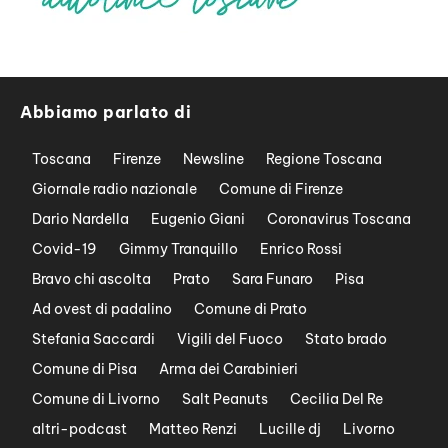
Abbiamo parlato di
Toscana
Firenze
Newsline
Regione Toscana
Giornale radio nazionale
Comune di Firenze
Dario Nardella
Eugenio Giani
Coronavirus Toscana
Covid-19
Gimmy Tranquillo
Enrico Rossi
Bravo chi ascolta
Prato
Sara Funaro
Pisa
Ad ovest di padalino
Comune di Prato
Stefania Saccardi
Vigili del Fuoco
Stato brado
Comune di Pisa
Arma dei Carabinieri
Comune di Livorno
Salt Peanuts
Cecilia Del Re
altri-podcast
Matteo Renzi
Lucille dj
Livorno