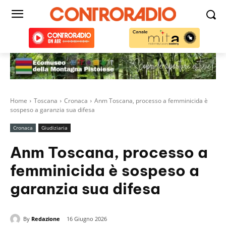
Home
Toscana
Cronaca
Anm Toscana, processo a femminicida è
sospeso a garanzia sua difesa
Cronaca
Giudiziaria
Anm Toscana, processo a
femminicida è sospeso a
garanzia sua difesa
By
Redazione
16 Giugno 2026