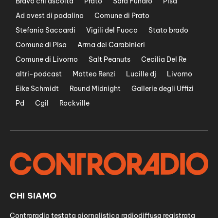
Bravo chi ascolta
Prato
Sara Funaro
Pisa
Ad ovest di padalino
Comune di Prato
Stefania Saccardi
Vigili del Fuoco
Stato brado
Comune di Pisa
Arma dei Carabinieri
Comune di Livorno
Salt Peanuts
Cecilia Del Re
altri-podcast
Matteo Renzi
Lucille dj
Livorno
Eike Schmidt
Round Midnight
Gallerie degli Uffizi
Pd
Cgil
Rockville
CHI SIAMO
Controradio testata giornalistica radiodiffusa registrata