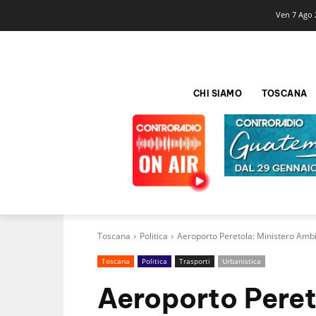
Ven 7 Ago 
CHI SIAMO
TOSCANA
Toscana
Politica
Aeroporto Peretola: Ministero Amb
Toscana
Politica
Trasporti
Urbanistica
Aeroporto Peret