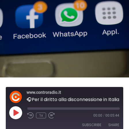
www.controradio.it
🎧Per il diritto alla disconnessione in Italia
P
1x
00:00
/
00:05:44
l
a
SUBSCRIBE
SHARE
y