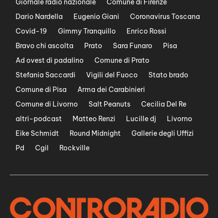
Giornale radio nazionale
Comune di Firenze
Dario Nardella
Eugenio Giani
Coronavirus Toscana
Covid-19
Gimmy Tranquillo
Enrico Rossi
Bravo chi ascolta
Prato
Sara Funaro
Pisa
Ad ovest di padalino
Comune di Prato
Stefania Saccardi
Vigili del Fuoco
Stato brado
Comune di Pisa
Arma dei Carabinieri
Comune di Livorno
Salt Peanuts
Cecilia Del Re
altri-podcast
Matteo Renzi
Lucille dj
Livorno
Eike Schmidt
Round Midnight
Gallerie degli Uffizi
Pd
Cgil
Rockville