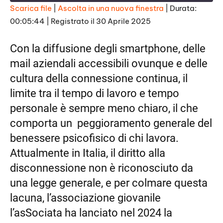
E
Scarica file
|
Ascolta in una nuova finestra
|
Durata:
p
i
00:05:44
|
Registrato il 30 Aprile 2025
SHARE
s
RSS FEED
o
d
LINK
Con la diffusione degli smartphone, delle
e
mail aziendali accessibili ovunque e delle
EMBED
cultura della connessione continua, il
limite tra il tempo di lavoro e tempo
personale è sempre meno chiaro, il che
comporta un peggioramento generale del
benessere psicofisico di chi lavora.
Attualmente in Italia, il diritto alla
disconnessione non è riconosciuto da
una legge generale, e per colmare questa
lacuna, l’associazione giovanile
l’asSociata ha lanciato nel 2024 la