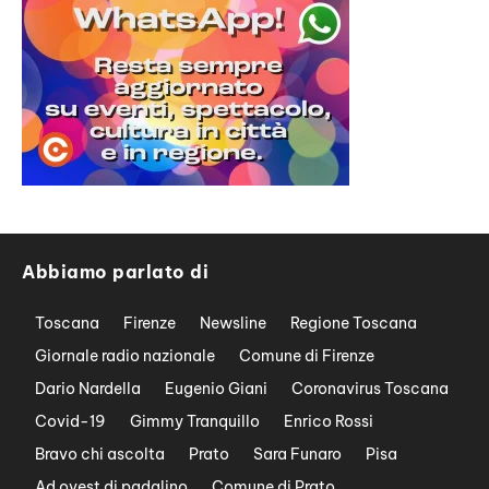
Abbiamo parlato di
Toscana
Firenze
Newsline
Regione Toscana
Giornale radio nazionale
Comune di Firenze
Dario Nardella
Eugenio Giani
Coronavirus Toscana
Covid-19
Gimmy Tranquillo
Enrico Rossi
Bravo chi ascolta
Prato
Sara Funaro
Pisa
Ad ovest di padalino
Comune di Prato