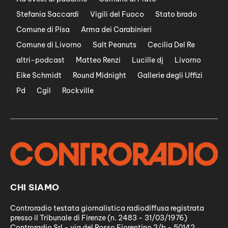
Stefania Saccardi
Vigili del Fuoco
Stato brado
Comune di Pisa
Arma dei Carabinieri
Comune di Livorno
Salt Peanuts
Cecilia Del Re
altri-podcast
Matteo Renzi
Lucille dj
Livorno
Eike Schmidt
Round Midnight
Gallerie degli Uffizi
Pd
Cgil
Rockville
CHI SIAMO
Controradio testata giornalistica radiodiffusa registrata
presso il Tribunale di Firenze (n. 2483 - 31/03/1976)
Controradio Srl - via del Rosso Fiorentino 2/b - 50142